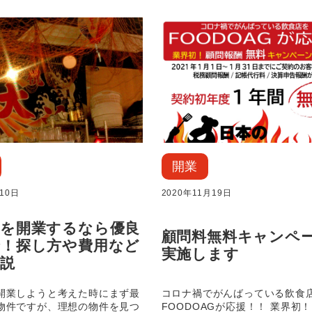
開業
10日
2020年11月19日
店を開業するなら優良
顧問料無料キャンペ
で！探し方や費用など
実施します
説
開業しようと考えた時にまず最
コロナ禍でがんばっている飲食
物件ですが、理想の物件を見つ
FOODOAGが応援！！ 業界初！