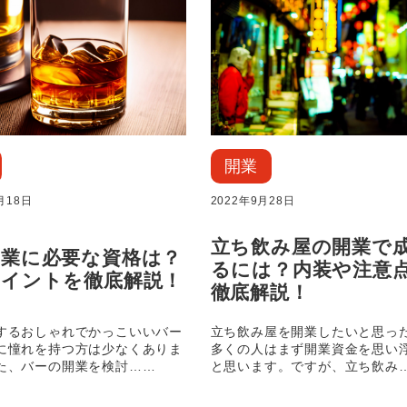
開業
月18日
2022年9月28日
立ち飲み屋の開業で
開業に必要な資格は？
るには？内装や注意
ポイントを徹底解説！
徹底解説！
するおしゃれでかっこいいバー
立ち飲み屋を開業したいと思っ
に憧れを持つ方は少なくありま
多くの人はまず開業資金を思い
た、バーの開業を検討……
と思います。ですが、立ち飲み