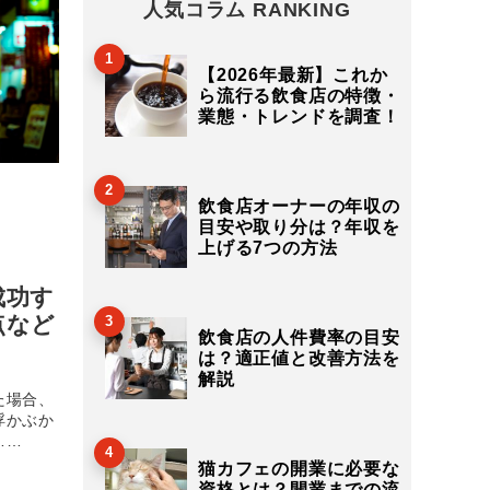
人気コラム RANKING
1
【2026年最新】これか
ら流行る飲食店の特徴・
業態・トレンドを調査！
2
飲食店オーナーの年収の
目安や取り分は？年収を
上げる7つの方法
成功す
点など
3
飲食店の人件費率の目安
は？適正値と改善方法を
解説
た場合、
浮かぶか
……
4
猫カフェの開業に必要な
資格とは？開業までの流