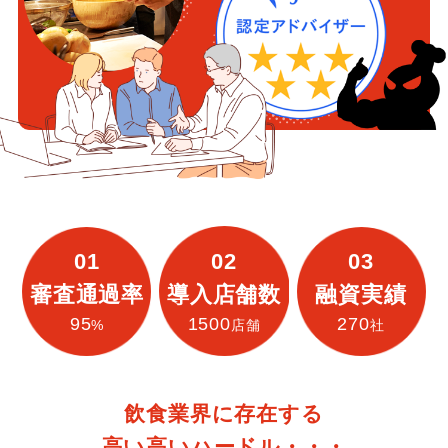
01
02
03
審査通過率
導入店舗数
融資実績
95
1500
270
%
店舗
社
飲食業界に存在する
高い高いハードル・・・