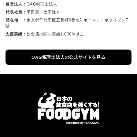
運営法人：
OAG税理士法人
代表社員：
平田実・太田隆介
所在地 ：
東京都千代田区五番町6番地2 ホーマットホライゾン7
階
支援実績：
飲食店の関与実績1,000件以上
OAG税理士法人の公式サイトを見る