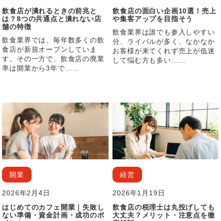
飲食店が潰れるときの前兆と
飲食店の面白い企画10選！売上
は？8つの共通点と潰れない店
や集客アップを目指そう
舗の特徴
飲食業界は誰でも参入しやすい
飲食業界では、毎年数多くの飲
分、ライバルが多く、なかなか
食店が新規オープンしていま
お客様が来てくれず売上が低迷
す。その一方で、飲食店の廃業
して悩む方も多い……
率は開業から3年で……
開業
経営
2026年2月4日
2026年1月19日
はじめてのカフェ開業｜失敗し
飲食店の税理士は丸投げしても
ない準備・資金計画・成功のポ
大丈夫？メリット・注意点を徹