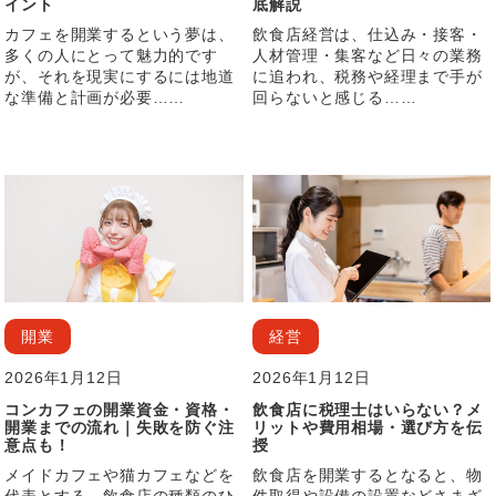
イント
底解説
カフェを開業するという夢は、
飲食店経営は、仕込み・接客・
多くの人にとって魅力的です
人材管理・集客など日々の業務
が、それを現実にするには地道
に追われ、税務や経理まで手が
な準備と計画が必要……
回らないと感じる……
開業
経営
2026年1月12日
2026年1月12日
コンカフェの開業資金・資格・
飲食店に税理士はいらない？メ
開業までの流れ｜失敗を防ぐ注
リットや費用相場・選び方を伝
意点も！
授
メイドカフェや猫カフェなどを
飲食店を開業するとなると、物