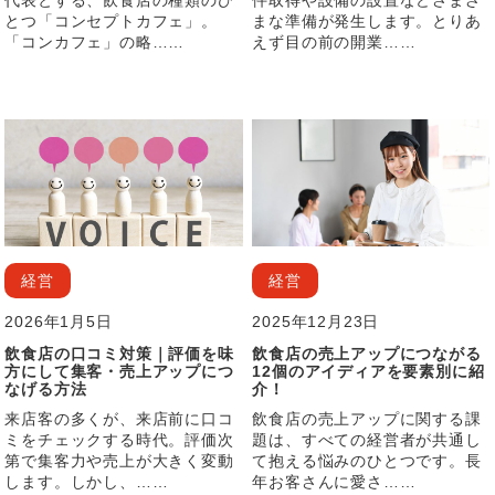
代表とする、飲食店の種類のひ
件取得や設備の設置などさまざ
とつ「コンセプトカフェ」。
まな準備が発生します。とりあ
「コンカフェ」の略……
えず目の前の開業……
経営
経営
2026年1月5日
2025年12月23日
飲食店の口コミ対策｜評価を味
飲食店の売上アップにつながる
方にして集客・売上アップにつ
12個のアイディアを要素別に紹
なげる方法
介！
来店客の多くが、来店前に口コ
飲食店の売上アップに関する課
ミをチェックする時代。評価次
題は、すべての経営者が共通し
第で集客力や売上が大きく変動
て抱える悩みのひとつです。長
します。しかし、……
年お客さんに愛さ……