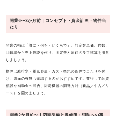
開業6〜3か月前｜コンセプト・資金計画・物件当
たり
開業の軸は「誰に・何を・いくらで」。想定客単価、席数、
回転率から売上仮説を作り、固定費と原価のラフ試算を用意
しましょう。
物件は給排水・電気容量・ガス・換気の条件で当たりを付
け、図面の有無も確認するのがおすすめです。並行して融資
相談や補助金の可否、厨房機器の調達方針（新品／中古／リ
ース）を固めましょう。
開業2か月前〜｜図面準備と保健所・消防への事