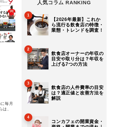
人気コラム RANKING
1
【2026年最新】これか
ら流行る飲食店の特徴・
業態・トレンドを調査！
2
飲食店オーナーの年収の
目安や取り分は？年収を
上げる7つの方法
3
飲食店の人件費率の目安
は？適正値と改善方法を
解説
)に毎月
らは、
4
コンカフェの開業資金・
資格・開業までの流れ｜