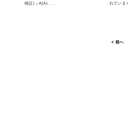
検証)→A(Ac……
れていま
< 前へ