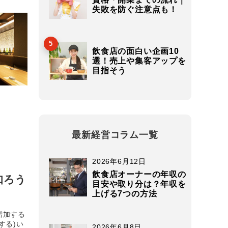
失敗を防ぐ注意点も！
5
飲食店の面白い企画10
選！売上や集客アップを
目指そう
最新経営コラム一覧
2026年6月12日
飲食店オーナーの年収の
知ろう
目安や取り分は？年収を
上げる7つの方法
増加する
する)い
2026年6月8日