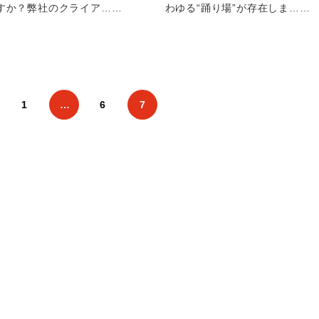
すか？弊社のクライア……
わゆる“踊り場”が存在しま……
1
…
6
7